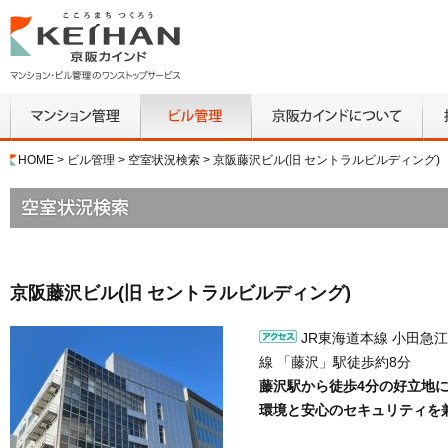
マンション管
ビル管理
京阪カインドにつ
採
HOME
>
ビル管理
>
空室状況検索
> 京阪藤沢ビル(旧 セントラルビルディング
理
いて
京阪藤沢ビル(旧 セントラルビルディング)
JR東海道本線 小田急
線 「藤沢」駅徒歩約8分
藤沢駅から徒歩4分の好立地
環境と安心のセキュリティを